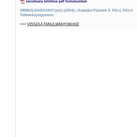
tanulmány letöltése pdf formátumban
ORMOS,HARSÁNYI (ed.) (2004).: Kutatási Füzetek X. Pécs, Pécsi
Tudományegyetem.
<<<
VISSZA A TANULMÁNYOKHOZ