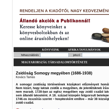
KÖNYVEINK
AFRIKA TANULMÁNYOK
felhasználónév
jelszó
MAGYARORSZÁG TÁRSADALOMTÖRTÉNETE
Zsidóság Somogy megyében (1686-1938)
Kovács Tamás
A somogyi zsidóság történetének középkori előzményeit homály
Nem kizárt, hogy laktak zsidók a megyében, de jelenlétüknek írá
nem maradt. 1728-ban az egész megyében egy zsidó család lako
sem ál­landó lakosként. A 18. század közepén felgyorsult betelep
1746-os összeírás szerint − hospitesként említve – már 38 község
zsidó család.