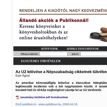
KÖNYVEINK
AFRIKA TANULMÁNYOK
felhasználónév
jelszó
EGYETEMES TÖRTÉNELEM
Az U2 lelövése a Népszabadság cikkeinek tükrébe
Ezer Ágost
Az amerikai kémrepülőgép lelövése a klasszikus hideghábo
legkínosabb incidense volt a két nagyhatalom között. A tanu
korabeli fotó és térkép segítségével vázolja fel az U2 történetét.
tanulmány letöltése pdf formátumban
Első publikáció - www.publikon.hu, 2006.04.10.