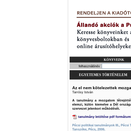
KÖNYVEINK
felhasználónév
EGYETEMES TÖRTÉNELEM
Az el nem kötelezettek mozg
Tarrósy István
A tanulmány a mozgalom létrejöttét
elemzi, külön kiemelve a Dél ország
szervezet jelenkori működését.
tanulmány letöltése pdf formátu
Pécsi politikai tanulmányok III., Péc
Tanszéke, Pécs, 2006.