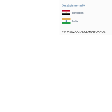
Országismertetők
Egyiptom
India
<<<
VISSZA A TANULMÁNYOKHOZ