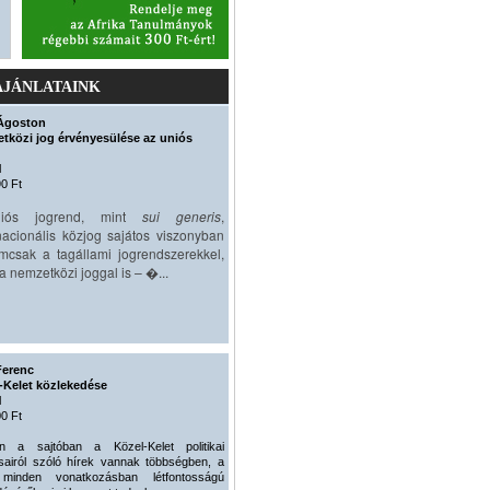
AJÁNLATAINK
Ágoston
tközi jog érvényesülése az uniós
l
0 Ft
iós jogrend, mint
sui generis
,
acionális közjog sajátos viszonyban
mcsak a tagállami jogrendszerekkel,
 nemzetközi joggal is – �...
Ferenc
-Kelet közlekedése
l
0 Ft
n a sajtóban a Közel-Kelet politikai
usairól szóló hírek vannak többségben, a
 minden vonatkozásban létfontosságú