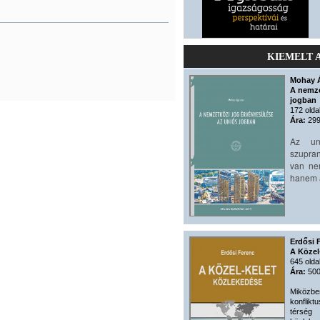
KIEMELT 
Mohay 
A nemze
jogban
172 olda
Ára:
299
Az un
szupran
van ne
hanem a
Erdősi 
A Közel
645 olda
Ára:
500
Miközbe
konflikt
térség