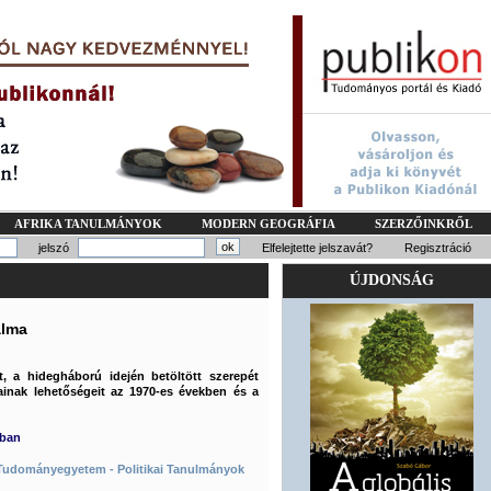
AFRIKA TANULMÁNYOK
MODERN GEOGRÁFIA
SZERZŐINKRŐL
jelszó
Elfelejtette jelszavát?
Regisztráció
ÚJDONSÁG
alma
, a hidegháború idején betöltött szerepét
ainak lehetőségeit az 1970-es években és a
mban
si Tudományegyetem - Politikai Tanulmányok