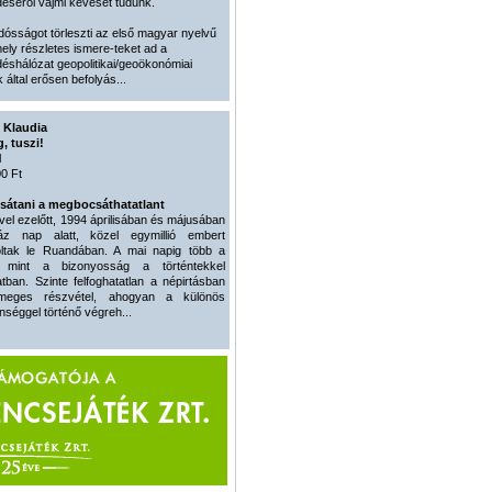
éséről vajmi keveset tudunk.
dósságot törleszti az első magyar nyelvű
ely részletes ismere-teket ad a
éshálózat geopolitikai/geoökonómiai
 által erősen befolyás...
 Klaudia
, tuszi!
l
0 Ft
átani a megbocsáthatatlant
el ezelőtt, 1994 áprilisában és májusában
áz nap alatt, közel egymillió embert
ltak le Ruandában. A mai napig több a
, mint a bizonyosság a történtekkel
tban. Szinte felfoghatatlan a népirtásban
ömeges részvétel, ahogyan a különös
nséggel történő végreh...