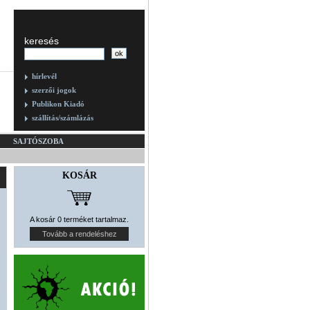
keresés
hírlevél
szerzői jogok
Publikon Kiadó
szállítás/számlázás
SAJTÓSZOBA
KOSÁR
A kosár 0 terméket tartalmaz.
Tovább a rendeléshez