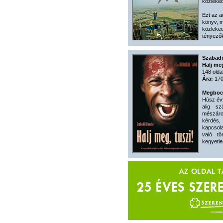
közleked
Ezt az a
könyv, m
közleked
tényezők
Szabadi
Halj meg
148 olda
Ára:
170
Megbocs
Húsz évv
alig sz
mészáro
kérdés
kapcsola
való t
kegyetle