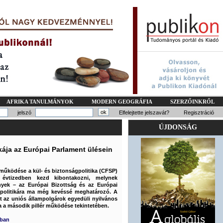
AFRIKA TANULMÁNYOK
MODERN GEOGRÁFIA
SZERZŐINKRŐL
jelszó
Elfelejtette jelszavát?
Regisztráció
ÚJDONSÁG
kája az Európai Parlament ülésein
működése a kül- és biztonságpolitika (CFSP)
 évtizedben kezd kibontakozni, melynek
yek – az Európai Bizottság és az Európai
lpolitikára ma még kevéssé meghatározó. A
t az uniós állampolgárok egyedüli nyilvános
a a második pillér működése tekintetében.
mban