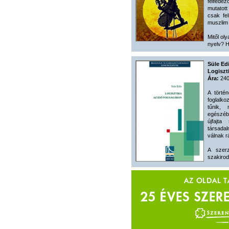
felfede
mutatot
csak fe
muszlim 
Mitől oly
nyelv? H
Süle Edi
Logiszt
Ára:
240
A törté
foglalko
tűnik, 
egészéb
újfajt
társada
válnak r
A szer
szakiroda