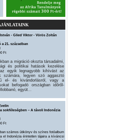
AJÁNLATAINK
István - Glied Viktor - Vörös Zoltán
ó a 21. században
l
0 Ft
nkban a migráció okozta társadalmi,
ági és politikai hatások kezelése
i az egyik legnagyobb kihívást az
k számára, legyen szó aggasztó
ű el- és kivándorlásról, vagy a
sokat befogadó országban időről-
ellobbanó, együt...
Evelin
a sokféleségben – A távoli Indonézia
l
0 Ft
kban számos útikönyv és színes fotóalbum
a el Indonézia érintetlen tájaira a kíváncsi