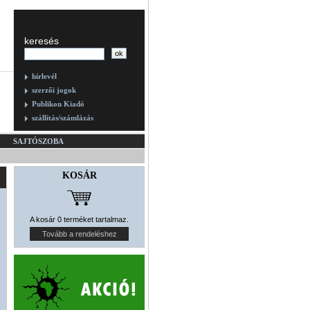
keresés
hírlevél
szerzői jogok
Publikon Kiadó
szállítás/számlázás
SAJTÓSZOBA
KOSÁR
A kosár 0 terméket tartalmaz.
Tovább a rendeléshez