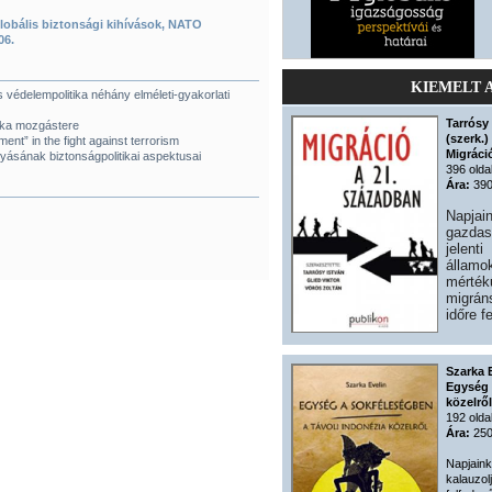
 Globális biztonsági kihívások, NATO
06.
KIEMELT 
 védelempolitika néhány elméleti-gyakorlati
Tarrósy 
tika mozgástere
(szerk.)
ent” in the fight against terrorism
Migráci
gyásának biztonságpolitikai aspektusai
396 olda
Ára:
390
Napjai
gazdas
jelent
államo
mérték
migrán
időre f
Szarka 
Egység 
közelről
192 olda
Ára:
250
Napjain
kalauzolj