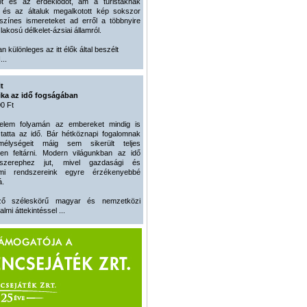
zőt és az érdeklődőt, ám a turistáknak
t és az általuk megalkotott kép sokszor
lszínes ismereteket ad erről a többnyire
lakosú délkelet-ázsiai államról.
an különleges az itt élők által beszélt
...
t
ika az idő fogságában
0 Ft
nelem folyamán az embereket mindig is
ztatta az idő. Bár hétköznapi fogalomnak
mélységeit máig sem sikerült teljes
en feltárni. Modern világunkban az idő
a szerephez jut, mivel gazdasági és
lmi rendszereink egyre érzékenyebbé
á.
ző széleskörű magyar és nemzetközi
lmi áttekintéssel ...