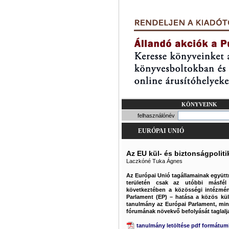
KÖNYVEINK
felhasználónév
EURÓPAI UNIÓ
Az EU kül- és biztonságpoliti
Laczkóné Tuka Ágnes
Az Európai Unió tagállamainak együtt
területén csak az utóbbi másfél
következtében a közösségi intézmén
Parlament (EP) – hatása a közös kü
tanulmány az Európai Parlament, min
fórumának növekvő befolyását taglalj
tanulmány letöltése pdf formátu