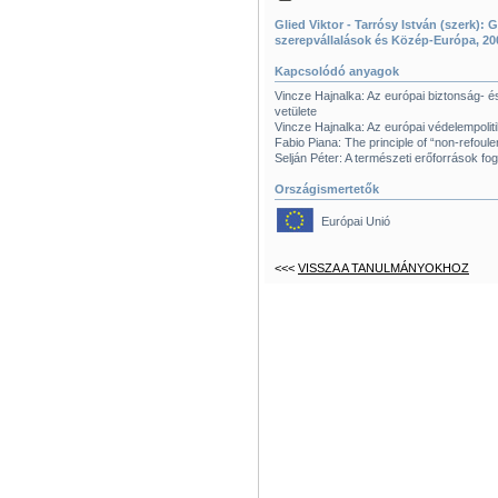
Glied Viktor - Tarrósy István (szerk):
szerepvállalások és Közép-Európa, 20
Kapcsolódó anyagok
Vincze Hajnalka: Az európai biztonság- és
vetülete
Vincze Hajnalka: Az európai védelempoli
Fabio Piana: The principle of “non-refoulem
Selján Péter: A természeti erőforrások fo
Országismertetők
Európai Unió
<<<
VISSZA A TANULMÁNYOKHOZ