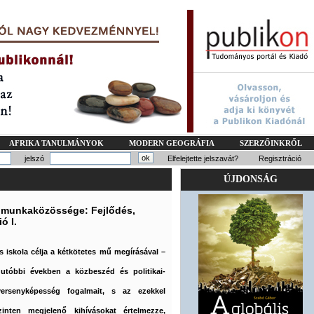
AFRIKA TANULMÁNYOK
MODERN GEOGRÁFIA
SZERZŐINKRŐL
jelszó
Elfelejtette jelszavát?
Regisztráció
ÚJDONSÁG
 munkaközössége: Fejlődés,
ó I.
iskola célja a kétkötetes mű megírásával –
utóbbi években a közbeszéd és politikai-
 versenyképesség fogalmait, s az ezekkel
zinten megjelenő kihívásokat értelmezze,