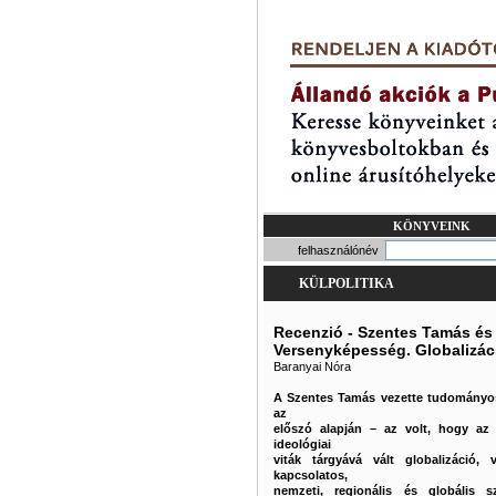
KÖNYVEINK
felhasználónév
KÜLPOLITIKA
Recenzió - Szentes Tamás és
Versenyképesség. Globalizáci
Baranyai Nóra
A Szentes Tamás vezette tudományos 
az
előszó alapján – az volt, hogy az 
ideológiai
viták tárgyává vált globalizáció,
kapcsolatos,
nemzeti, regionális és globális s