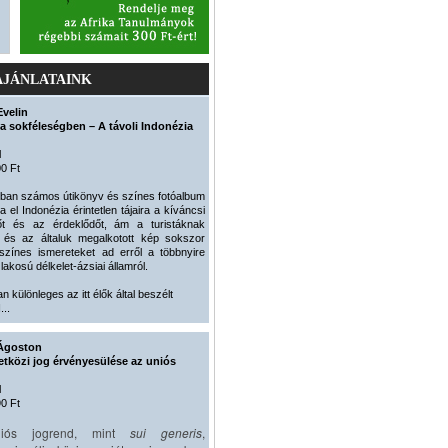
AJÁNLATAINK
Evelin
a sokféleségben – A távoli Indonézia
l
0 Ft
kban számos útikönyv és színes fotóalbum
a el Indonézia érintetlen tájaira a kíváncsi
zőt és az érdeklődőt, ám a turistáknak
t és az általuk megalkotott kép sokszor
lszínes ismereteket ad erről a többnyire
lakosú délkelet-ázsiai államról.
an különleges az itt élők által beszélt
...
Ágoston
tközi jog érvényesülése az uniós
l
0 Ft
iós jogrend, mint
sui generis
,