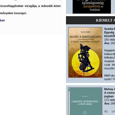
i összefüggéseket vizsgálja, a második kötet
edményeket összegzi.
KIEMELT 
mban
Szarka 
Egység 
közelről
192 olda
Ára:
250
Napjain
kalauzolj
felfede
mutatot
csak fe
muszlim 
Mitől oly
nyelv? H
Mohay 
A nemze
jogban
172 olda
Ára:
299
Az un