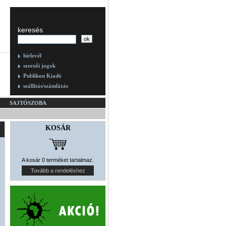
keresés
hírlevél
szerzői jogok
Publikon Kiadó
szállítás/számlázás
SAJTÓSZOBA
KOSÁR
A kosár 0 terméket tartalmaz.
Tovább a rendeléshez