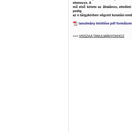
elemezze. A
mű első kötete az általános, elmélet
pedig
az e tárgykörben végzett kutatási er
tanulmány letöltése pdf formátu
<<<
VISSZA A TANULMÁNYOKHOZ