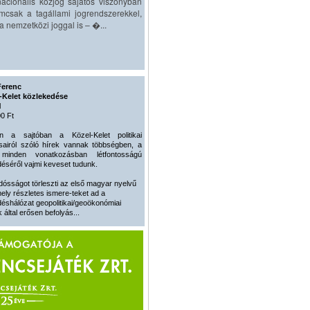
acionális közjog sajátos viszonyban
mcsak a tagállami jogrendszerekkel,
 nemzetközi joggal is – �...
Ferenc
-Kelet közlekedése
l
0 Ft
n a sajtóban a Közel-Kelet politikai
usairól szóló hírek vannak többségben, a
 minden vonatkozásban létfontosságú
éséről vajmi keveset tudunk.
dósságot törleszti az első magyar nyelvű
ely részletes ismere-teket ad a
éshálózat geopolitikai/geoökonómiai
 által erősen befolyás...