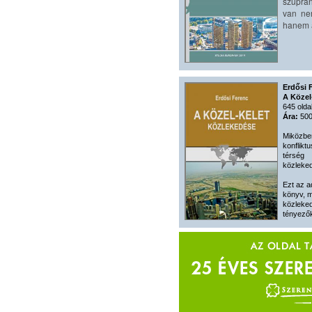
szupran
van ne
hanem a
Erdősi 
A Közel
645 olda
Ára:
500
Miközbe
konflikt
térség
közleked
Ezt az a
könyv, m
közleked
tényezők