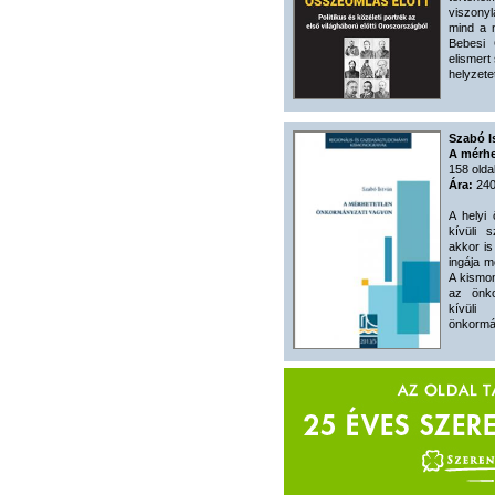
viszony
mind a 
Bebesi 
elismert
helyzete
Szabó I
A mérhe
158 olda
Ára:
240
A helyi
kívüli s
akkor is
ingája m
A kismon
az önko
kívüli
önkormán