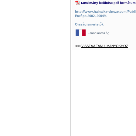
tanulmány letöltése pdf formátu
http://www.hajnalka-vincze.com/Publi
Európa 2002, 2004/4
Országismertetők
Franciaország
<<<
VISSZA A TANULMÁNYOKHOZ