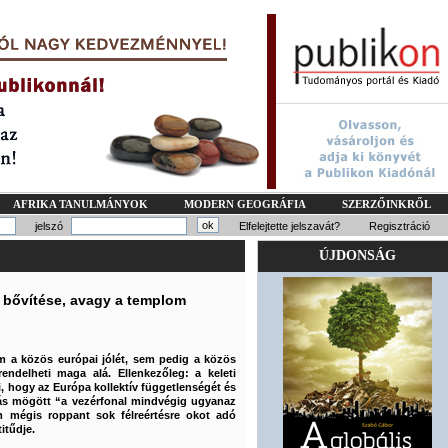
AFRIKA TANULMÁNYOK
MODERN GEOGRÁFIA
SZERZŐINKRŐL
jelszó
Elfelejtette jelszavát?
Regisztráció
ÚJDONSÁG
i bővítése, avagy a templom
m a közös európai jólét, sem pedig a közös
endelheti maga alá. Ellenkezőleg: a keleti
i, hogy az Európa kollektív függetlenségét és
rtás mögött “a vezérfonal mindvégig ugyanaz
ám mégis roppant sok félreértésre okot adó
itűdje.