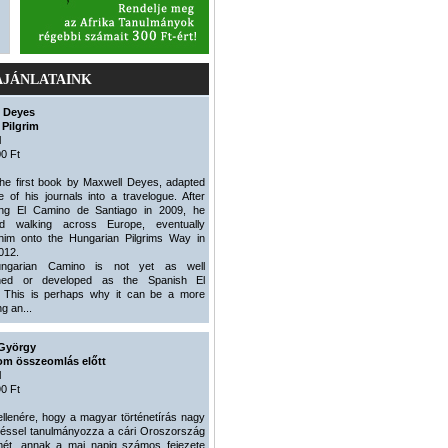
AJÁNLATAINK
 Deyes
 Pilgrim
l
0 Ft
the first book by Maxwell Deyes, adapted
 of his journals into a travelogue. After
ing El Camino de Santiago in 2009, he
ed walking across Europe, eventually
 him onto the Hungarian Pilgrims Way in
012.
ngarian Camino is not yet as well
shed or developed as the Spanish El
 This is perhaps why it can be a more
ng an...
György
om összeomlás előtt
l
0 Ft
llenére, hogy a magyar történetírás nagy
déssel tanulmányozza a cári Oroszország
lmét, annak a mai napig számos fejezete