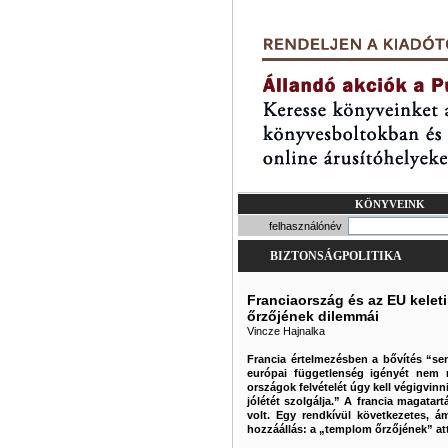
KÖNYVEINK
felhasználónév
BIZTONSÁGPOLITIKA
Franciaország és az EU kelet
őrzőjének dilemmái
Vincze Hajnalka
Francia értelmezésben a bővítés “se
európai függetlenség igényét nem r
országok felvételét úgy kell végigvinn
jólétét szolgálja.” A francia magata
volt. Egy rendkívül következetes, 
hozzáállás: a „templom őrzőjének” att