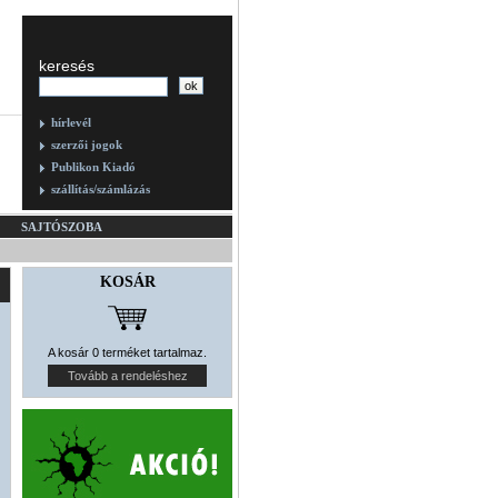
keresés
hírlevél
szerzői jogok
Publikon Kiadó
szállítás/számlázás
SAJTÓSZOBA
KOSÁR
A kosár 0 terméket tartalmaz.
Tovább a rendeléshez