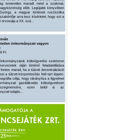
lag ismeretlen maradt mind a szakmai,
nagyközönség előtt. Legújabb könyvében
György, a magyar történeti ruszisztika
 szakértője arra tesz kísérletet, hogy ezt a
t orvosolja a XX. szá...
stván
tetlen önkormányzati vagyon
l
0 Ft
 önkormányzatok költségvetési szektoron
zervezetek útján történő feladatellátása
 fontos marad, ha a túlzott decentralizáció
ost a túlzott központosítás felé tart éppen.
ográfia célja, hogy ráirányítsa a figyelmet
rmányzati gazdálkodás költségvetésen
 szegmensére, ezen belül is az
yzati tulajdo...