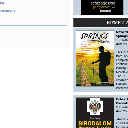
mban
cations/21
KIEMELT 
Maxwell
Springs
152 olda
Ára:
200
This is 
from one
complet
continu
leading
March 2
The Hu
establi
Camino.
interesti
Bebesi 
Birodal
230 olda
Ára:
269
Annak e
érdeklő
történe