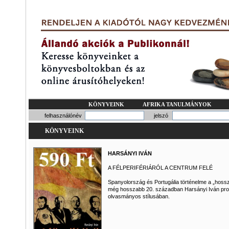
KÖNYVEINK
AFRIKA TANULMÁNYOK
felhasználónév
jelszó
KÖNYVEINK
HARSÁNYI IVÁN
A FÉLPERIFÉRIÁRÓL A CENTRUM FELÉ
Spanyolország és Portugália történelme a „hossz
még hosszabb 20. században Harsányi Iván pro
olvasmányos stílusában.