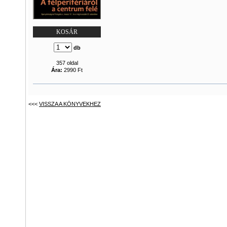
KOSÁR
db
357 oldal
Ára:
2990 Ft
<<<
VISSZA A KÖNYVEKHEZ