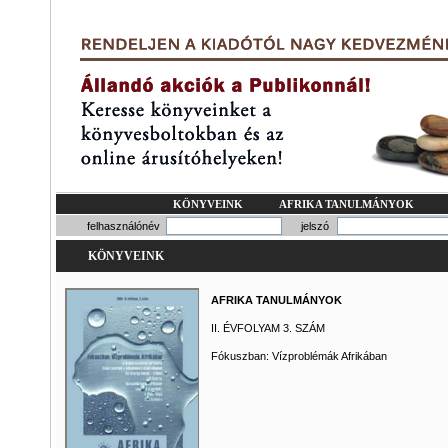
KÖNYVEINK
AFRIKA TANULMÁNYOK
felhasználónév
jelszó
KÖNYVEINK
AFRIKA TANULMÁNYOK
II. ÉVFOLYAM 3. SZÁM
Fókuszban: Vízproblémák Afrikában