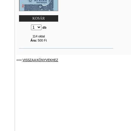
KOSÁR
db
114 oldal
Ára:
500 Ft
<<<
VISSZA A KÖNYVEKHEZ